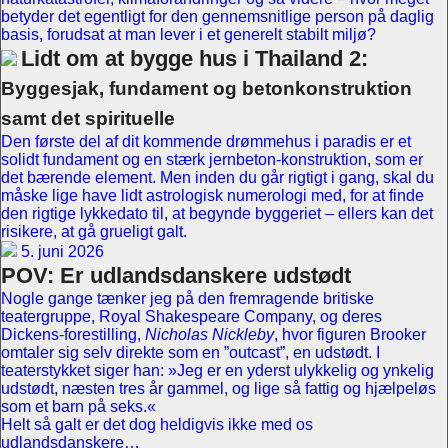
betyder det egentligt for den gennemsnitlige person på daglig
basis, forudsat at man lever i et generelt stabilt miljø?
Lidt om at bygge hus i Thailand 2:
Byggesjak, fundament og betonkonstruktion
samt det spirituelle
Den første del af dit kommende drømmehus i paradis er et
solidt fundament og en stærk jernbeton-konstruktion, som er
det bærende element. Men inden du går rigtigt i gang, skal du
måske lige have lidt astrologisk numerologi med, for at finde
den rigtige lykkedato til, at begynde byggeriet – ellers kan det
risikere, at gå grueligt galt.
5. juni 2026
POV: Er udlandsdanskere udstødt
Nogle gange tænker jeg på den fremragende britiske
teatergruppe, Royal Shakespeare Company, og deres
Dickens-forestilling,
Nicholas Nickleby
, hvor figuren Brooker
omtaler sig selv direkte som en ”outcast”, en udstødt. I
teaterstykket siger han: »Jeg er en yderst ulykkelig og ynkelig
udstødt, næsten tres år gammel, og lige så fattig og hjælpeløs
som et barn på seks.«
Helt så galt er det dog heldigvis ikke med os
udlandsdanskere…