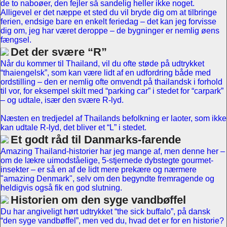
de to naboøer, den fejler så sandelig heller ikke noget.
Alligevel er det næppe et sted du vil bryde dig om at tilbringe
ferien, endsige bare en enkelt feriedag – det kan jeg forvisse
dig om, jeg har været deroppe – de bygninger er nemlig øens
fængsel.
Det der svære
R
Når du kommer til Thailand, vil du ofte støde på udtrykket
thaiengelsk
, som kan være lidt af en udfordring både med
ordstilling – den er nemlig ofte omvendt på thailandsk i forhold
til vor, for eksempel skilt med
parking car
i stedet for
carpark
– og udtale, især den svære R-lyd.
Næsten en tredjedel af Thailands befolkning er laoter, som ikke
kan udtale R-lyd, det bliver et
L
i stedet.
Et godt råd til Danmarks-farende
Amazing Thailand-historier har jeg mange af, men denne her –
om de lækre uimodståelige, 5-stjernede dybstegte gourmet-
insekter – er så en af de lidt mere prekære og nærmere
"amazing Denmark", selv om den begyndte fremragende og
heldigvis også fik en god slutning.
Historien om den syge vandbøffel
Du har angiveligt hørt udtrykket
the sick buffalo
, på dansk
den syge vandbøffel
, men ved du, hvad det er for en historie?