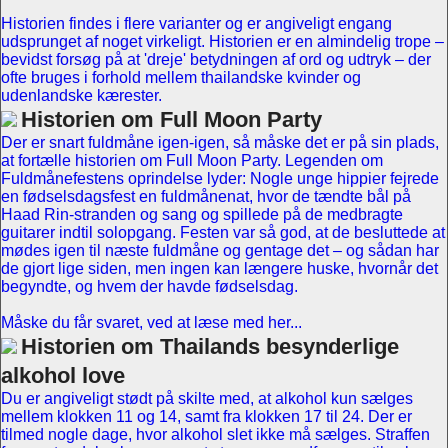
Historien findes i flere varianter og er angiveligt engang
udsprunget af noget virkeligt. Historien er en almindelig trope –
bevidst forsøg på at 'dreje' betydningen af ord og udtryk – der
ofte bruges i forhold mellem thailandske kvinder og
udenlandske kærester.
Historien om Full Moon Party
Der er snart fuldmåne igen-igen, så måske det er på sin plads,
at fortælle historien om Full Moon Party. Legenden om
Fuldmånefestens oprindelse lyder: Nogle unge hippier fejrede
en fødselsdagsfest en fuldmånenat, hvor de tændte bål på
Haad Rin-stranden og sang og spillede på de medbragte
guitarer indtil solopgang. Festen var så god, at de besluttede at
mødes igen til næste fuldmåne og gentage det – og sådan har
de gjort lige siden, men ingen kan længere huske, hvornår det
begyndte, og hvem der havde fødselsdag.
Måske du får svaret, ved at læse med her...
Historien om Thailands besynderlige
alkohol love
Du er angiveligt stødt på skilte med, at alkohol kun sælges
mellem klokken 11 og 14, samt fra klokken 17 til 24. Der er
tilmed nogle dage, hvor alkohol slet ikke må sælges. Straffen