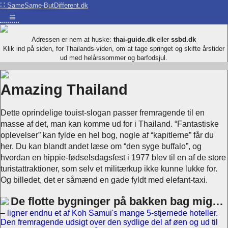
∷
SameSame-ButDifferent.dk
≡
Adressen er nem at huske:
thai-guide.dk
eller
ssbd.dk
Klik ind på siden, for Thailands-viden, om at tage springet og skifte årstider
ud med helårssommer og barfodsjul.
Amazing Thailand
Dette oprindelige touist-slogan passer fremragende til en
masse af det, man kan komme ud for i Thailand. “Fantastiske
oplevelser” kan fylde en hel bog, nogle af “kapitlerne” får du
her. Du kan blandt andet læse om “den syge buffalo”, og
hvordan en hippie-fødselsdagsfest i 1977 blev til en af de store
turistattraktioner, som selv et militærkup ikke kunne lukke for.
Og billedet, det er såmænd en gade fyldt med elefant-taxi.
De flotte bygninger på bakken bag mig…
– ligner endnu et af Koh Samui's mange 5-stjernede hoteller.
Den fremragende udsigt over den sydlige del af øen og ud til