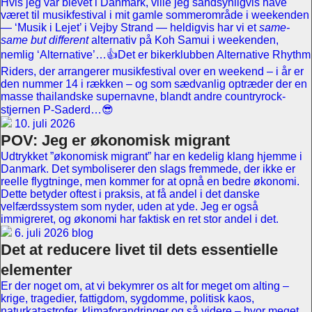
Hvis jeg var blevet i Danmark, ville jeg sandsynligvis have
været til musikfestival i mit gamle sommerområde i weekenden
— ‘Musik i Lejet’ i Vejby Strand — heldigvis har vi et
same-
same but different
alternativ på Koh Samui i weekenden,
nemlig ‘Alternative’…👍Det er bikerklubben Alternative Rhythm
Riders, der arrangerer musikfestival over en weekend – i år er
den nummer 14 i rækken – og som sædvanlig optræder der en
masse thailandske supernavne, blandt andre countryrock-
stjernen P-Saderd…😎
10. juli 2026
POV: Jeg er økonomisk migrant
Udtrykket ”økonomisk migrant” har en kedelig klang hjemme i
Danmark. Det symboliserer den slags fremmede, der ikke er
reelle flygtninge, men kommer for at opnå en bedre økonomi.
Dette betyder oftest i praksis, at få andel i det danske
velfærdssystem som nyder, uden at yde. Jeg er også
immigreret, og økonomi har faktisk en ret stor andel i det.
6. juli 2026 blog
Det at reducere livet til dets essentielle
elementer
Er der noget om, at vi bekymrer os alt for meget om alting –
krige, tragedier, fattigdom, sygdomme, politisk kaos,
naturkatastrofer, klimaforandringer og så videre – hvor meget