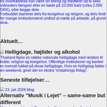
for overtrædelse kan være ret streng og medfører op til seks
måneders fængsel eller en bøde på 10.000 baht (cirka 2.000
DKK), eller begge dele.
Forbuddet stammer dels fra kongehus og religion, og dels fordi
for mange embedsmænd undlod at møde på arbejde, på grund
druk.
Aktuelt…
Helligdage, højtider og alkohol
Thailand fejrer en række nationale helligdage med relation til
kulter, religion og kongehus. Offentlige institutioner og banker
er normalt lukket på disse helligdage. Hvis en helligdag falder i
en weekend, giver der en ekstra “erstatnings fridag”.
Seneste tilføjelser…
23. juli 2026 blog
Alternativ ”Musik i Lejet” – same-same but
different