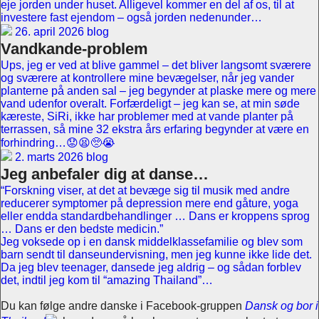
eje jorden under huset. Alligevel kommer en del af os, til at
investere fast ejendom – også jorden nedenunder…
26. april 2026 blog
Vandkande-problem
Ups, jeg er ved at blive gammel – det bliver langsomt sværere
og sværere at kontrollere mine bevægelser, når jeg vander
planterne på anden sal – jeg begynder at plaske mere og mere
vand udenfor overalt. Forfærdeligt – jeg kan se, at min søde
kæreste, SiRi, ikke har problemer med at vande planter på
terrassen, så mine 32 ekstra års erfaring begynder at være en
forhindring…😟😫🥺😭
2. marts 2026 blog
Jeg anbefaler dig at danse…
“Forskning viser, at det at bevæge sig til musik med andre
reducerer symptomer på depression mere end gåture, yoga
eller endda standardbehandlinger … Dans er kroppens sprog
… Dans er den bedste medicin.”
Jeg voksede op i en dansk middelklassefamilie og blev som
barn sendt til danseundervisning, men jeg kunne ikke lide det.
Da jeg blev teenager, dansede jeg aldrig – og sådan forblev
det, indtil jeg kom til “amazing Thailand”…
Du kan følge andre danske i Facebook-gruppen
Dansk og bor i