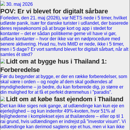
30. maj 2026
POV: Er vi blevet for digitalt sårbare
Forleden, den 21. maj (2026), var NETS nede i 5 timer, hvilket
udløste panik, især for danske turister i udlandet, der baserede
deres rejseøkonomi på at bruge kort og app i stedet for
kontanter – det er sådan politikerne gerne vil have vi gør,
udfase kontanter – hvor der ikke var en nødprocedure med
senere aktivering. Hvad nu, hvis MitID er nede, ikke i 5 timer,
men i 5 dage? Er vort samfund blevet for digitalt sårbart, når alt
samles ét sted?
Lidt om at bygge hus i Thailand 1:
Forberedelse
Før du begynder at bygge, er der en række forberedelser, som
skal være i orden – og nogle af dem skal godkendes af
myndighederne – jo bedre, du kan forberede dig, jo større er
din mulighed for at få et perfekt drømmehus i ”paradis”.
Lidt om at købe fast ejendom i Thailand
Det kan ikke siges nok gange, at udlændinge kan kun eje en
ejerlejlighed – og kun indenfor 49%-kvoten, hvor 51% af
lejlighederne i komplekset ejes at thailændere – eller op til 1
rai grund, hvis udlændingen er indrejst på ”investor visum”. Vi
udlændinge kan derimod sagtens eje et hus, men vi kan ikke