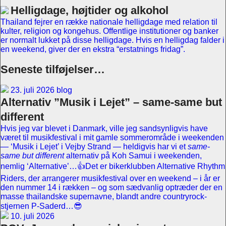
Helligdage, højtider og alkohol
Thailand fejrer en række nationale helligdage med relation til
kulter, religion og kongehus. Offentlige institutioner og banker
er normalt lukket på disse helligdage. Hvis en helligdag falder i
en weekend, giver der en ekstra “erstatnings fridag”.
Seneste tilføjelser…
23. juli 2026 blog
Alternativ ”Musik i Lejet” – same-same but
different
Hvis jeg var blevet i Danmark, ville jeg sandsynligvis have
været til musikfestival i mit gamle sommerområde i weekenden
— ‘Musik i Lejet’ i Vejby Strand — heldigvis har vi et
same-
same but different
alternativ på Koh Samui i weekenden,
nemlig ‘Alternative’…👍Det er bikerklubben Alternative Rhythm
Riders, der arrangerer musikfestival over en weekend – i år er
den nummer 14 i rækken – og som sædvanlig optræder der en
masse thailandske supernavne, blandt andre countryrock-
stjernen P-Saderd…😎
10. juli 2026