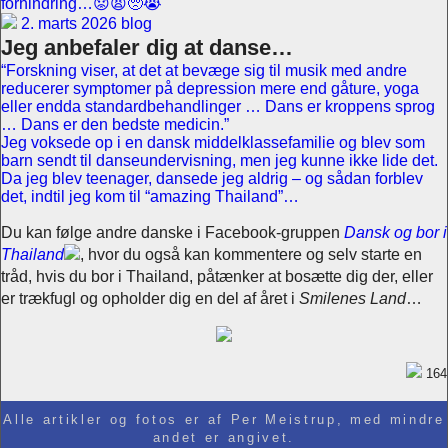
forhindring…😟😫🥺😭
2. marts 2026 blog
Jeg anbefaler dig at danse…
“Forskning viser, at det at bevæge sig til musik med andre
reducerer symptomer på depression mere end gåture, yoga
eller endda standardbehandlinger … Dans er kroppens sprog
… Dans er den bedste medicin.”
Jeg voksede op i en dansk middelklassefamilie og blev som
barn sendt til danseundervisning, men jeg kunne ikke lide det.
Da jeg blev teenager, dansede jeg aldrig – og sådan forblev
det, indtil jeg kom til “amazing Thailand”…
Du kan følge andre danske i Facebook-gruppen
Dansk og bor i
Thailand
, hvor du også kan kommentere og selv starte en
tråd, hvis du bor i Thailand, påtænker at bosætte dig der, eller
er trækfugl og opholder dig en del af året i
Smilenes Land
…
164
Alle artikler og fotos er af Per Meistrup, med mindre
andet er angivet.