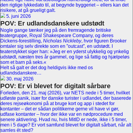
den rigtige lykkedato til, at begynde byggeriet – ellers kan det
risikere, at gå grueligt galt.
5. juni 2026
POV: Er udlandsdanskere udstødt
Nogle gange tænker jeg på den fremragende britiske
teatergruppe, Royal Shakespeare Company, og deres
Dickens-forestilling,
Nicholas Nickleby
, hvor figuren Brooker
omtaler sig selv direkte som en ”outcast”, en udstødt. I
teaterstykket siger han: »Jeg er en yderst ulykkelig og ynkelig
udstødt, næsten tres år gammel, og lige så fattig og hjælpeløs
som et barn på seks.«
Helt så galt er det dog heldigvis ikke med os
udlandsdanskere…
30. maj 2026
POV: Er vi blevet for digitalt sårbare
Forleden, den 21. maj (2026), var NETS nede i 5 timer, hvilket
udløste panik, især for danske turister i udlandet, der baserede
deres rejseøkonomi på at bruge kort og app i stedet for
kontanter – det er sådan politikerne gerne vil have vi gør,
udfase kontanter – hvor der ikke var en nødprocedure med
senere aktivering. Hvad nu, hvis MitID er nede, ikke i 5 timer,
men i 5 dage? Er vort samfund blevet for digitalt sårbart, når alt
samles ét sted?