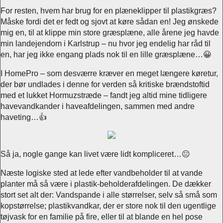
For resten, hvem har brug for en plæneklipper til plastikgræs?
Måske fordi det er fedt og sjovt at køre sådan en! Jeg ønskede
mig en, til at klippe min store græsplæne, alle årene jeg havde
min landejendom i Karlstrup – nu hvor jeg endelig har råd til
en, har jeg ikke engang plads nok til en lille græsplæne…😀
I HomePro – som desværre kræver en meget længere køretur,
der bør undlades i denne for verden så kritiske brændstoftid
med et lukket Hormuzstræde – fandt jeg altid mine tidligere
havevandkander i haveafdelingen, sammen med andre
haveting…👍
Så ja, nogle gange kan livet være lidt kompliceret…😐
Næste logiske sted at lede efter vandbeholder til at vande
planter må så være i plastik-beholderafdelingen. De dækker
stort set alt der: Vandspande i alle størrelser, selv så små som
kopstørrelse; plastikvandkar, der er store nok til den ugentlige
tøjvask for en familie på fire, eller til at blande en hel pose