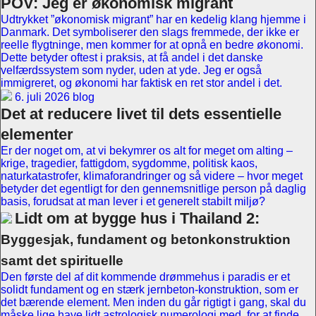
POV: Jeg er økonomisk migrant
Udtrykket ”økonomisk migrant” har en kedelig klang hjemme i
Danmark. Det symboliserer den slags fremmede, der ikke er
reelle flygtninge, men kommer for at opnå en bedre økonomi.
Dette betyder oftest i praksis, at få andel i det danske
velfærdssystem som nyder, uden at yde. Jeg er også
immigreret, og økonomi har faktisk en ret stor andel i det.
6. juli 2026 blog
Det at reducere livet til dets essentielle
elementer
Er der noget om, at vi bekymrer os alt for meget om alting –
krige, tragedier, fattigdom, sygdomme, politisk kaos,
naturkatastrofer, klimaforandringer og så videre – hvor meget
betyder det egentligt for den gennemsnitlige person på daglig
basis, forudsat at man lever i et generelt stabilt miljø?
Lidt om at bygge hus i Thailand 2:
Byggesjak, fundament og betonkonstruktion
samt det spirituelle
Den første del af dit kommende drømmehus i paradis er et
solidt fundament og en stærk jernbeton-konstruktion, som er
det bærende element. Men inden du går rigtigt i gang, skal du
måske lige have lidt astrologisk numerologi med, for at finde