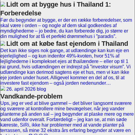
Lidt om at bygge hus i Thailand 1:
Forberedelse
Før du begynder at bygge, er der en række forberedelser, som
skal være i orden – og nogle af dem skal godkendes af
myndighederne – jo bedre, du kan forberede dig, jo større er
din mulighed for at få et perfekt drømmehus i ”paradis”.
Lidt om at købe fast ejendom i Thailand
Det kan ikke siges nok gange, at udlændinge kan kun eje en
ejerlejlighed – og kun indenfor 49%-kvoten, hvor 51% af
lejlighederne i komplekset ejes at thailændere – eller op til 1
rai grund, hvis udlændingen er indrejst på ”investor visum”. Vi
udlændinge kan derimod sagtens eje et hus, men vi kan ikke
eje jorden under huset. Alligevel kommer en del af os, til at
investere fast ejendom – også jorden nedenunder…
26. april 2026 blog
Vandkande-problem
Ups, jeg er ved at blive gammel – det bliver langsomt sværere
og sværere at kontrollere mine bevægelser, når jeg vander
planterne på anden sal – jeg begynder at plaske mere og mere
vand udenfor overalt. Forfærdeligt – jeg kan se, at min søde
kæreste, SiRi, ikke har problemer med at vande planter på
terrassen, så mine 32 ekstra års erfaring begynder at være en