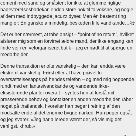
cement med sand og småsten; for ikke at glemme rigtige
badeværelsesbadekar, endda store nok til to voksne, og nogle
af dem med indbyggede jacuzzidyser. Men én bestemt ting
mangler: En ganske almindelig, beskeden lille vandkande…🧐
Det er her nærmest, at tabe ansigt – “point of no return”, hvilket
afslører mig som en forvirret ældre mand, der ikke engang kan
finde vej i en velorganiseret butik – jeg er nødt til at spørge en
medarbejder.
Denne transaktion er ofte vanskelig – den kan endda være
ekstremt vanskelig. Først efter at have prøvet to
oversættelsesapps på hendes telefon – og med mig hoppende
rundt med en fantasivandkande og vandende ikke-
eksisterende planter overalt – syntes hun at forstå mit
presserende behov og kontakter en anden medarbejder, råber
noget på thailandsk, hvorefter han peger i retning af den
modsatte ende af det enorme byggemarked. Hun peger også,
og jeg svarer: »Jeg har allerede været der, så vis mig det
venligst, khrub.«