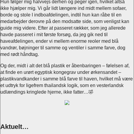
Hun følger mig halvvejs derhen og peger igen, hvilket altså
ikke hjælper mig. Vi går lidt længere ind midt mellem sofaer,
borde og stole I indboafdelingen, indtil hun kan råbe til en
medarbejder derovre på den modsatte side, som venligst kan
guide mig videre. Efter at passeret rækker, som jeg allerede
havde passeret i mit første forsøg, da jeg gik ned til
haveafdelingen, ender vi mellem enorme reoler med blå
vandrør, bøjninger til samme og ventiler i samme farve, dog
med rødt håndtag.
Og der, midt i alt det blå plastik er åbenbaringen – følelsen af,
at finde en urørt egyptisk kongegrav under ørkensandet –
plastikvandkander i samme blå farve til haven, hvilket må være
et udtryk for ligefrem thailandsk logik, som en vesterlandsk
udlændings kringlede hjerne, ikke fatter…🤣
Aktuelt…