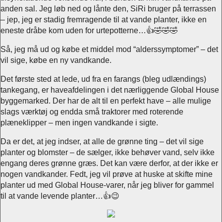
anden sal. Jeg løb ned og lånte den, SiRi bruger på terrassen
– jep, jeg er stadig fremragende til at vande planter, ikke en
eneste dråbe kom uden for urtepotterne…👍🤣🤣🤣
Så, jeg må ud og købe et middel mod “alderssymptomer” – det
vil sige, købe en ny vandkande.
Det første sted at lede, ud fra en farangs (bleg udlændings)
tankegang, er haveafdelingen i det nærliggende Global House
byggemarked. Der har de alt til en perfekt have – alle mulige
slags værktøj og endda små traktorer med roterende
plæneklipper – men ingen vandkande i sigte.
Da er det, at jeg indser, at alle de grønne ting – det vil sige
planter og blomster – de sælger, ikke behøver vand, selv ikke
engang deres grønne græs. Det kan være derfor, at der ikke er
nogen vandkander. Fedt, jeg vil prøve at huske at skifte mine
planter ud med Global House-varer, når jeg bliver for gammel
til at vande levende planter…👍😉