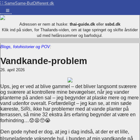
∷
SameSame-ButDifferent.dk
≡
Adressen er nem at huske:
thai-guide.dk
eller
ssbd.dk
Klik ind på siden, for Thailands-viden, om at tage springet og skifte årstider
ud med helårssommer og barfodsjul.
Blogs, fotohistorier og POV
:
Vandkande-problem
26. april 2026
Ups, jeg er ved at blive gammel – det bliver langsomt sværere
og sværere at kontrollere mine bevægelser, når jeg vander
planterne på anden sal – jeg begynder at plaske mere og mere
vand udenfor overalt. Forfærdeligt – jeg kan se, at min søde
kæreste, SiRi, ikke har problemer med at vande planter på
terrassen, så mine 32 ekstra års erfaring begynder at være en
forhindring…😟😫🥺😭
Den gode nyhed er dog, at jeg i dag indså, at der er et lille,
tilsyneladende voksende hul, i bunden af ​​min vandkande på