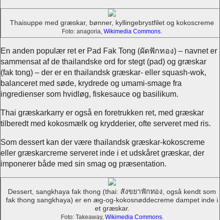
Thaisuppe med græskar, bønner, kyllingebrystfilet og kokoscreme
Foto: anagoria,
Wikimedia Commons
.
En anden populær ret er Pad Fak Tong (ผัดฟักทอง) – navnet er
sammensat af de thailandske ord for stegt (pad) og græskar
(fak tong) – der er en thailandsk græskar- eller squash-wok,
balanceret med søde, krydrede og umami-smage fra
ingredienser som hvidløg, fiskesauce og basilikum.
Thai græskarkarry er også en foretrukken ret, med græskar
tilberedt med kokosmælk og krydderier, ofte serveret med ris.
Som dessert kan der være thailandsk græskar-kokoscreme
eller græskarcreme serveret inde i et udskåret græskar, der
imponerer både med sin smag og præsentation.
Dessert, sangkhaya fak thong (thai: สังขยาฟักทอง, også kendt som
fak thong sangkhaya) er en æg-og-kokosnøddecreme dampet inde i
et græskar.
Foto: Takeaway,
Wikimedia Commons
.