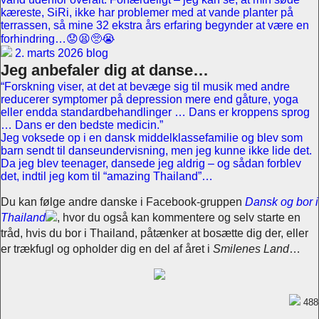
kæreste, SiRi, ikke har problemer med at vande planter på
terrassen, så mine 32 ekstra års erfaring begynder at være en
forhindring…😟😫🥺😭
2. marts 2026 blog
Jeg anbefaler dig at danse…
“Forskning viser, at det at bevæge sig til musik med andre
reducerer symptomer på depression mere end gåture, yoga
eller endda standardbehandlinger … Dans er kroppens sprog
… Dans er den bedste medicin.”
Jeg voksede op i en dansk middelklassefamilie og blev som
barn sendt til danseundervisning, men jeg kunne ikke lide det.
Da jeg blev teenager, dansede jeg aldrig – og sådan forblev
det, indtil jeg kom til “amazing Thailand”…
Du kan følge andre danske i Facebook-gruppen
Dansk og bor i
Thailand
, hvor du også kan kommentere og selv starte en
tråd, hvis du bor i Thailand, påtænker at bosætte dig der, eller
er trækfugl og opholder dig en del af året i
Smilenes Land
…
488