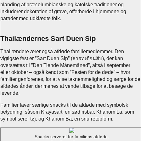
blanding af præcolumbianske og katolske traditioner og
inkluderer dekoration af grave, offerborde i hjemmene og
parader med udklædte folk.
Thailændernes Sart Duen Sip
Thailændere ærer også afdøde familiemedlemmer. Den
vigtigste fest er ”Sart Duen Sip” (สารทเดือนสิบ), der kan
oversættes til ”Den Tiende Månemåned”, altså i september
eller oktober – også kendt som ”Festen for de døde” – hvor
familier genforenes, for at vise taknemmelighed og sørge for de
afdødes ånder, der menes at vende tilbage for at besøge de
levende.
Familier laver særlige snacks til de afdøde med symbolsk
betydning, såsom Krayasart, en sød risbar, Khanom La, som
symboliserer tøj, og Khanom Ba, en snurretopform.
Snacks serveret for familiens afdøde.