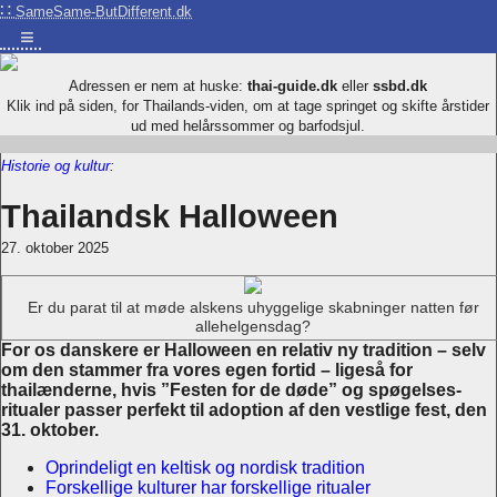
∷
SameSame-ButDifferent.dk
≡
Adressen er nem at huske:
thai-guide.dk
eller
ssbd.dk
Klik ind på siden, for Thailands-viden, om at tage springet og skifte årstider
ud med helårssommer og barfodsjul.
Historie og kultur
:
Thailandsk Halloween
27. oktober 2025
Er du parat til at møde alskens uhyggelige skabninger natten før
allehelgensdag?
For os danskere er Halloween en relativ ny tradition – selv
om den stammer fra vores egen fortid – ligeså for
thailænderne, hvis ”Festen for de døde” og spøgelses-
ritualer passer perfekt til adoption af den vestlige fest, den
31. oktober.
Oprindeligt en keltisk og nordisk tradition
Forskellige kulturer har forskellige ritualer