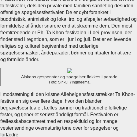
to festivaler, dels den private med familien samlet og desuden
offentlige spøgelsesfestivaler. De er dybt forankret i
buddhistisk, animistisk og lokal tro, og afspejler ærbødighed og
formildelse af ånder snarere end at skræmme dem. Den mest
fremtrædende er Phi Ta Khon-festivalen i Loei-provinsen, der
finder sted i regntiden, som er i juni og juli. Det er en levende
religiøs og kulturel begivenhed med udførlige
spøgelsesmasker, åndeparader, bønner og ritualer for at ære
og formilde ånder.
Alskens gespenster og spøgelser flokkes i parade.
Foto: Sirikul Yingmeema.
I modsætning til den kristne Allehelgensfest strækker Ta Khon-
festivalen sig over flere dage, hvor den blander
begravelsesritualer, fælles bønner og traditionelle folkelige
fester, og tjener et seriøst åndeligt formål. Festivalen er
fællesskabscentreret med en respektfuld og for mange
vesterlændinge overnaturlig tone over for spøgelser og
forfædre.