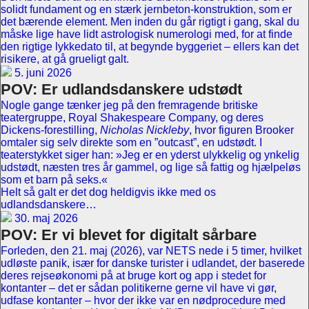
solidt fundament og en stærk jernbeton-konstruktion, som er
det bærende element. Men inden du går rigtigt i gang, skal du
måske lige have lidt astrologisk numerologi med, for at finde
den rigtige lykkedato til, at begynde byggeriet – ellers kan det
risikere, at gå grueligt galt.
5. juni 2026
POV: Er udlandsdanskere udstødt
Nogle gange tænker jeg på den fremragende britiske
teatergruppe, Royal Shakespeare Company, og deres
Dickens-forestilling,
Nicholas Nickleby
, hvor figuren Brooker
omtaler sig selv direkte som en ”outcast”, en udstødt. I
teaterstykket siger han: »Jeg er en yderst ulykkelig og ynkelig
udstødt, næsten tres år gammel, og lige så fattig og hjælpeløs
som et barn på seks.«
Helt så galt er det dog heldigvis ikke med os
udlandsdanskere…
30. maj 2026
POV: Er vi blevet for digitalt sårbare
Forleden, den 21. maj (2026), var NETS nede i 5 timer, hvilket
udløste panik, især for danske turister i udlandet, der baserede
deres rejseøkonomi på at bruge kort og app i stedet for
kontanter – det er sådan politikerne gerne vil have vi gør,
udfase kontanter – hvor der ikke var en nødprocedure med