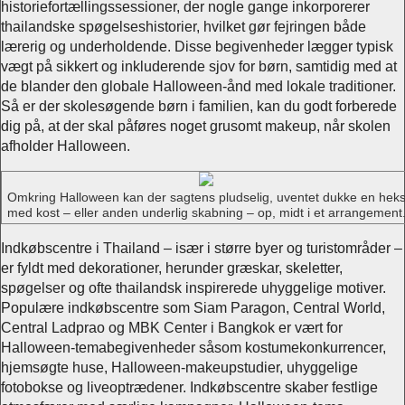
historiefortællingssessioner, der nogle gange inkorporerer
thailandske spøgelseshistorier, hvilket gør fejringen både
lærerig og underholdende. Disse begivenheder lægger typisk
vægt på sikkert og inkluderende sjov for børn, samtidig med at
de blander den globale Halloween-ånd med lokale traditioner.
Så er der skolesøgende børn i familien, kan du godt forberede
dig på, at der skal påføres noget grusomt makeup, når skolen
afholder Halloween.
Omkring Halloween kan der sagtens pludselig, uventet dukke en hek
med kost – eller anden underlig skabning – op, midt i et arrangement
Indkøbscentre i Thailand – især i større byer og turistområder –
er fyldt med dekorationer, herunder græskar, skeletter,
spøgelser og ofte thailandsk inspirerede uhyggelige motiver.
Populære indkøbscentre som Siam Paragon, Central World,
Central Ladprao og MBK Center i Bangkok er vært for
Halloween-temabegivenheder såsom kostumekonkurrencer,
hjemsøgte huse, Halloween-makeupstudier, uhyggelige
fotobokse og liveoptrædener. Indkøbscentre skaber festlige