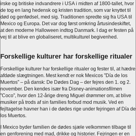
irske og britiske indvandrere i USA i midten af 1800-tallet, hvor
de tog en lang hedensk og kristen tradition, som var knyttet til
død og genfødsel, med sig. Traditionen spredte sig fra USA til
Mexico og Europa. Det var dog først omkring årtusindeskiftet,
at den moderne Halloween indtog Danmark. I dag er festen på
vej til at blive en globaliseret, multikulturel begivenhed.
Forskellige kulturer har forskellige ritualer
Forskellige kulturer har forskellige ritualer og fester til, at hædre
afdøde slægtningen. Mest kendt er nok Mexicos ”Día de los
Muertos” – på dansk: De Dødes Dag – der fejres den 1. og 2.
november. Den kendes især fra Disney-animationsfilmen
”Coco”, hvor den 12-årige dreng Miguel drømmer om, at blive
musiker på trods af sin families forbud mod musik. Ved en
fejltagelse havner han i de dødes rige under fejringen af Día de
los Muertos.
I Mexico byder familien de dødes sjæle velkommen tilbage til
en genforening med mad, drikke og historier. Fejringen er en