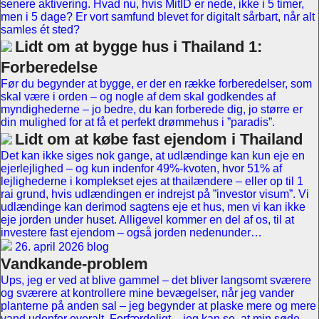
senere aktivering. Hvad nu, hvis MitID er nede, ikke i 5 timer,
men i 5 dage? Er vort samfund blevet for digitalt sårbart, når alt
samles ét sted?
Lidt om at bygge hus i Thailand 1:
Forberedelse
Før du begynder at bygge, er der en række forberedelser, som
skal være i orden – og nogle af dem skal godkendes af
myndighederne – jo bedre, du kan forberede dig, jo større er
din mulighed for at få et perfekt drømmehus i ”paradis”.
Lidt om at købe fast ejendom i Thailand
Det kan ikke siges nok gange, at udlændinge kan kun eje en
ejerlejlighed – og kun indenfor 49%-kvoten, hvor 51% af
lejlighederne i komplekset ejes at thailændere – eller op til 1
rai grund, hvis udlændingen er indrejst på ”investor visum”. Vi
udlændinge kan derimod sagtens eje et hus, men vi kan ikke
eje jorden under huset. Alligevel kommer en del af os, til at
investere fast ejendom – også jorden nedenunder…
26. april 2026 blog
Vandkande-problem
Ups, jeg er ved at blive gammel – det bliver langsomt sværere
og sværere at kontrollere mine bevægelser, når jeg vander
planterne på anden sal – jeg begynder at plaske mere og mere
vand udenfor overalt. Forfærdeligt – jeg kan se, at min søde