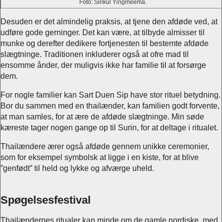
Foto: Sirikul Yingmeema.
Desuden er det almindelig praksis, at tjene den afdøde ved, at
udføre gode gerninger. Det kan være, at tilbyde almisser til
munke og derefter dedikere fortjenesten til bestemte afdøde
slægtninge. Traditionen inkluderer også at ofre mad til
ensomme ånder, der muligvis ikke har familie til at forsørge
dem.
For nogle familier kan Sart Duen Sip have stor rituel betydning.
Bor du sammen med en thailænder, kan familien godt forvente,
at man samles, for at ære de afdøde slægtninge. Min søde
kæreste tager nogen gange op til Surin, for at deltage i ritualet.
Thailændere ærer også afdøde gennem unikke ceremonier,
som for eksempel symbolsk at ligge i en kiste, for at blive
”genfødt” til held og lykke og afværge uheld.
Spøgelsesfestival
Thailændernes ritualer kan minde om de gamle nordiske, med