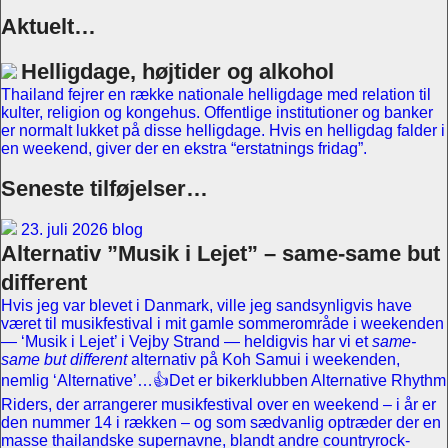
Aktuelt…
Helligdage, højtider og alkohol
Thailand fejrer en række nationale helligdage med relation til
kulter, religion og kongehus. Offentlige institutioner og banker
er normalt lukket på disse helligdage. Hvis en helligdag falder i
en weekend, giver der en ekstra “erstatnings fridag”.
Seneste tilføjelser…
23. juli 2026 blog
Alternativ ”Musik i Lejet” – same-same but
different
Hvis jeg var blevet i Danmark, ville jeg sandsynligvis have
været til musikfestival i mit gamle sommerområde i weekenden
— ‘Musik i Lejet’ i Vejby Strand — heldigvis har vi et
same-
same but different
alternativ på Koh Samui i weekenden,
nemlig ‘Alternative’…👍Det er bikerklubben Alternative Rhythm
Riders, der arrangerer musikfestival over en weekend – i år er
den nummer 14 i rækken – og som sædvanlig optræder der en
masse thailandske supernavne, blandt andre countryrock-