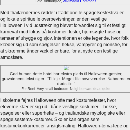
Foto: Anthony22,
Wikimedia Commons
.
Med thailændernes rødder i traditionelle spøgelsesfestivaler
og lokale spirituelle overbevisninger, er den vestlige
Halloween i vid udstrækning blevet forvandlet sig til et festligt
karneval med fokus på kostumer, fester, hjemsøgte huse og
temaer af uhygge og sjov. Intentionen er ofte legende, hvor folk
klæder sig ud som spøgelser, hekse, vampyrer og monstre, for
at skræmme ånder væk eller bare, for at nyde den festlige
atmosfære.
God humor, dette hotel har ekstra plads til Halloween-gæster,
gravstenens tekst siger: “Til leje. Meget lille soveværelse. Naboerne e
dødstille.”
For Rent. Very small bedroom. Neighbors are dead quiet.
I skolerne fejres Halloween ofte med kostumefester, hvor
eleverne klæder sig ud i både vestlige kostumer – hekse,
spøgelser eller superhelte – og thailandske mytologiske eller
spøgelsestema-kostumer. Skoler kan organisere
kostumekonkurrencer, ansigtsmaling, Halloween-tema-lege og