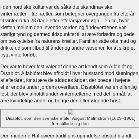
I den nordiske kultur var de såkaldte skandinaviske
vinternætter – tre nætter, som betegner overgangen fra efterår
til vinter cirka 28 dage efter efterårsjævndøgn – en tid, hvor
kløften mellem den levende verden og åndeverdenen var
særligt tynd og dermed tidspunktet til at ære forfædre og bede
om beskyttelse fra naturens kræfter. Familier satte ofte mad og
drikke ud som tilbud til ånder og andre væsener, for at sikre et
trygt vinterforløb.
Der var to hovedfestivaler af denne art kendt som Álfablót og
Dísablót. Álfablótet blev afholdt i hver husstand mod slutningen
af efteråret, for at ære de afdødes ånder, der boede i højene
eller endda under jordens overflade. Dísablótet var en offentlig
fest, der blev afholdt under vinternætterne med det formål, at
ære kvindelige ånder og berige den efterfølgende høst.
Disablot, som den svenske maler August Malmström (1829–1901)
forestillede sig den.
Den moderne Halloweentraditions oprindelse opstod blandt